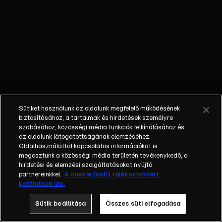
őket. Mély
barátság
szövődött köztük,
amely kiállta az
idő próbáját, és
nagyralátó álmok
szülője lett. Az
azóta eltelt évek
során megélték a
Sütiket használunk az oldalunk megfelelő működésének
siker és a bukás
biztosításához, a tartalmak és hirdetések személyre
sokféle szintjét.
szabásához, közösségi média funkciók felkínálásához és
az oldalunk látogatottságának elemzéséhez.
Karriert építettek,
Oldalhasználattal kapcsolatos információkat is
családot
megosztunk a közösségi média területén tevékenykedő, a
alapítottak,
hirdetési és elemzési szolgáltatásokat nyújtó
gyermekeik
partnereinkkel.
A cookie (süti) tájékoztatóért
kattintson ide.
születtek,
elváltak.
Sütik beállítása
Összes süti elfogadása
Néhányuk nem is