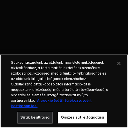
őket. Mély
barátság
szövődött köztük,
amely kiállta az
idő próbáját, és
nagyralátó álmok
szülője lett. Az
azóta eltelt évek
során megélték a
Sütiket használunk az oldalunk megfelelő működésének
siker és a bukás
biztosításához, a tartalmak és hirdetések személyre
sokféle szintjét.
szabásához, közösségi média funkciók felkínálásához és
az oldalunk látogatottságának elemzéséhez.
Karriert építettek,
Oldalhasználattal kapcsolatos információkat is
családot
megosztunk a közösségi média területén tevékenykedő, a
alapítottak,
hirdetési és elemzési szolgáltatásokat nyújtó
gyermekeik
partnereinkkel.
A cookie (süti) tájékoztatóért
kattintson ide.
születtek,
elváltak.
Sütik beállítása
Összes süti elfogadása
Néhányuk nem is