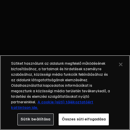
őket. Mély
barátság
szövődött köztük,
amely kiállta az
idő próbáját, és
nagyralátó álmok
szülője lett. Az
azóta eltelt évek
során megélték a
Sütiket használunk az oldalunk megfelelő működésének
siker és a bukás
biztosításához, a tartalmak és hirdetések személyre
sokféle szintjét.
szabásához, közösségi média funkciók felkínálásához és
az oldalunk látogatottságának elemzéséhez.
Karriert építettek,
Oldalhasználattal kapcsolatos információkat is
családot
megosztunk a közösségi média területén tevékenykedő, a
alapítottak,
hirdetési és elemzési szolgáltatásokat nyújtó
gyermekeik
partnereinkkel.
A cookie (süti) tájékoztatóért
kattintson ide.
születtek,
elváltak.
Sütik beállítása
Összes süti elfogadása
Néhányuk nem is