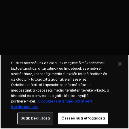
őket. Mély
barátság
szövődött köztük,
amely kiállta az
idő próbáját, és
nagyralátó álmok
szülője lett. Az
azóta eltelt évek
során megélték a
Sütiket használunk az oldalunk megfelelő működésének
siker és a bukás
biztosításához, a tartalmak és hirdetések személyre
sokféle szintjét.
szabásához, közösségi média funkciók felkínálásához és
az oldalunk látogatottságának elemzéséhez.
Karriert építettek,
Oldalhasználattal kapcsolatos információkat is
családot
megosztunk a közösségi média területén tevékenykedő, a
alapítottak,
hirdetési és elemzési szolgáltatásokat nyújtó
gyermekeik
partnereinkkel.
A cookie (süti) tájékoztatóért
kattintson ide.
születtek,
elváltak.
Sütik beállítása
Összes süti elfogadása
Néhányuk nem is