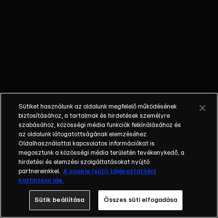
őket. Mély
barátság
szövődött köztük,
amely kiállta az
idő próbáját, és
nagyralátó álmok
szülője lett. Az
azóta eltelt évek
során megélték a
Sütiket használunk az oldalunk megfelelő működésének
siker és a bukás
biztosításához, a tartalmak és hirdetések személyre
sokféle szintjét.
szabásához, közösségi média funkciók felkínálásához és
az oldalunk látogatottságának elemzéséhez.
Karriert építettek,
Oldalhasználattal kapcsolatos információkat is
családot
megosztunk a közösségi média területén tevékenykedő, a
alapítottak,
hirdetési és elemzési szolgáltatásokat nyújtó
gyermekeik
partnereinkkel.
A cookie (süti) tájékoztatóért
kattintson ide.
születtek,
elváltak.
Sütik beállítása
Összes süti elfogadása
Néhányuk nem is