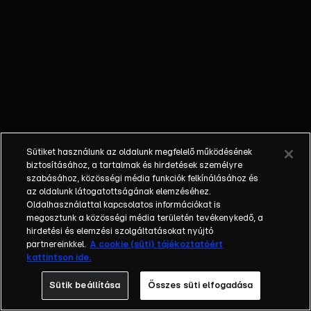
őket. Mély
barátság
szövődött köztük,
amely kiállta az
idő próbáját, és
nagyralátó álmok
szülője lett. Az
azóta eltelt évek
során megélték a
Sütiket használunk az oldalunk megfelelő működésének
siker és a bukás
biztosításához, a tartalmak és hirdetések személyre
sokféle szintjét.
szabásához, közösségi média funkciók felkínálásához és
az oldalunk látogatottságának elemzéséhez.
Karriert építettek,
Oldalhasználattal kapcsolatos információkat is
családot
megosztunk a közösségi média területén tevékenykedő, a
alapítottak,
hirdetési és elemzési szolgáltatásokat nyújtó
gyermekeik
partnereinkkel.
A cookie (süti) tájékoztatóért
kattintson ide.
születtek,
elváltak.
Sütik beállítása
Összes süti elfogadása
Néhányuk nem is