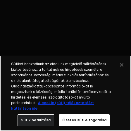
őket. Mély
barátság
szövődött köztük,
amely kiállta az
idő próbáját, és
nagyralátó álmok
szülője lett. Az
azóta eltelt évek
során megélték a
Sütiket használunk az oldalunk megfelelő működésének
siker és a bukás
biztosításához, a tartalmak és hirdetések személyre
sokféle szintjét.
szabásához, közösségi média funkciók felkínálásához és
az oldalunk látogatottságának elemzéséhez.
Karriert építettek,
Oldalhasználattal kapcsolatos információkat is
családot
megosztunk a közösségi média területén tevékenykedő, a
alapítottak,
hirdetési és elemzési szolgáltatásokat nyújtó
gyermekeik
partnereinkkel.
A cookie (süti) tájékoztatóért
kattintson ide.
születtek,
elváltak.
Sütik beállítása
Összes süti elfogadása
Néhányuk nem is