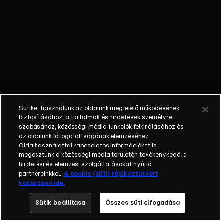
őket. Mély
barátság
szövődött köztük,
amely kiállta az
idő próbáját, és
nagyralátó álmok
szülője lett. Az
azóta eltelt évek
során megélték a
Sütiket használunk az oldalunk megfelelő működésének
siker és a bukás
biztosításához, a tartalmak és hirdetések személyre
sokféle szintjét.
szabásához, közösségi média funkciók felkínálásához és
az oldalunk látogatottságának elemzéséhez.
Karriert építettek,
Oldalhasználattal kapcsolatos információkat is
családot
megosztunk a közösségi média területén tevékenykedő, a
alapítottak,
hirdetési és elemzési szolgáltatásokat nyújtó
gyermekeik
partnereinkkel.
A cookie (süti) tájékoztatóért
kattintson ide.
születtek,
elváltak.
Sütik beállítása
Összes süti elfogadása
Néhányuk nem is