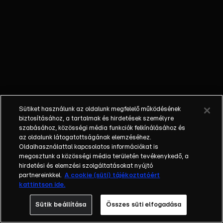
őket. Mély
barátság
szövődött köztük,
amely kiállta az
idő próbáját, és
nagyralátó álmok
szülője lett. Az
azóta eltelt évek
során megélték a
Sütiket használunk az oldalunk megfelelő működésének
siker és a bukás
biztosításához, a tartalmak és hirdetések személyre
sokféle szintjét.
szabásához, közösségi média funkciók felkínálásához és
az oldalunk látogatottságának elemzéséhez.
Karriert építettek,
Oldalhasználattal kapcsolatos információkat is
családot
megosztunk a közösségi média területén tevékenykedő, a
alapítottak,
hirdetési és elemzési szolgáltatásokat nyújtó
gyermekeik
partnereinkkel.
A cookie (süti) tájékoztatóért
kattintson ide.
születtek,
elváltak.
Sütik beállítása
Összes süti elfogadása
Néhányuk nem is