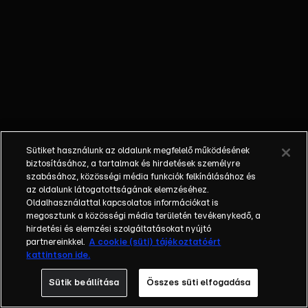
őket. Mély
barátság
szövődött köztük,
amely kiállta az
idő próbáját, és
nagyralátó álmok
szülője lett. Az
azóta eltelt évek
során megélték a
Sütiket használunk az oldalunk megfelelő működésének
siker és a bukás
biztosításához, a tartalmak és hirdetések személyre
sokféle szintjét.
szabásához, közösségi média funkciók felkínálásához és
az oldalunk látogatottságának elemzéséhez.
Karriert építettek,
Oldalhasználattal kapcsolatos információkat is
családot
megosztunk a közösségi média területén tevékenykedő, a
alapítottak,
hirdetési és elemzési szolgáltatásokat nyújtó
gyermekeik
partnereinkkel.
A cookie (süti) tájékoztatóért
kattintson ide.
születtek,
elváltak.
Sütik beállítása
Összes süti elfogadása
Néhányuk nem is