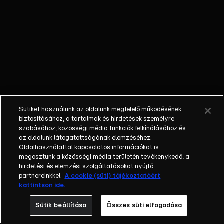
őket. Mély
barátság
szövődött köztük,
amely kiállta az
idő próbáját, és
nagyralátó álmok
szülője lett. Az
azóta eltelt évek
során megélték a
Sütiket használunk az oldalunk megfelelő működésének
siker és a bukás
biztosításához, a tartalmak és hirdetések személyre
sokféle szintjét.
szabásához, közösségi média funkciók felkínálásához és
az oldalunk látogatottságának elemzéséhez.
Karriert építettek,
Oldalhasználattal kapcsolatos információkat is
családot
megosztunk a közösségi média területén tevékenykedő, a
alapítottak,
hirdetési és elemzési szolgáltatásokat nyújtó
gyermekeik
partnereinkkel.
A cookie (süti) tájékoztatóért
kattintson ide.
születtek,
elváltak.
Sütik beállítása
Összes süti elfogadása
Néhányuk nem is