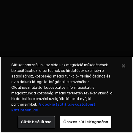
őket. Mély
barátság
szövődött köztük,
amely kiállta az
idő próbáját, és
nagyralátó álmok
szülője lett. Az
azóta eltelt évek
során megélték a
Sütiket használunk az oldalunk megfelelő működésének
siker és a bukás
biztosításához, a tartalmak és hirdetések személyre
sokféle szintjét.
szabásához, közösségi média funkciók felkínálásához és
az oldalunk látogatottságának elemzéséhez.
Karriert építettek,
Oldalhasználattal kapcsolatos információkat is
családot
megosztunk a közösségi média területén tevékenykedő, a
alapítottak,
hirdetési és elemzési szolgáltatásokat nyújtó
gyermekeik
partnereinkkel.
A cookie (süti) tájékoztatóért
kattintson ide.
születtek,
elváltak.
Sütik beállítása
Összes süti elfogadása
Néhányuk nem is