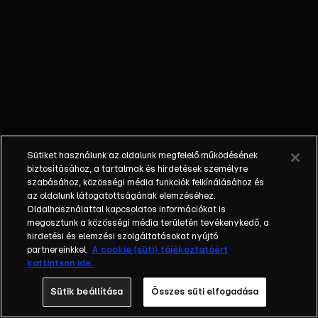
őket. Mély
barátság
szövődött köztük,
amely kiállta az
idő próbáját, és
nagyralátó álmok
szülője lett. Az
azóta eltelt évek
során megélték a
Sütiket használunk az oldalunk megfelelő működésének
siker és a bukás
biztosításához, a tartalmak és hirdetések személyre
sokféle szintjét.
szabásához, közösségi média funkciók felkínálásához és
az oldalunk látogatottságának elemzéséhez.
Karriert építettek,
Oldalhasználattal kapcsolatos információkat is
családot
megosztunk a közösségi média területén tevékenykedő, a
alapítottak,
hirdetési és elemzési szolgáltatásokat nyújtó
gyermekeik
partnereinkkel.
A cookie (süti) tájékoztatóért
kattintson ide.
születtek,
elváltak.
Sütik beállítása
Összes süti elfogadása
Néhányuk nem is