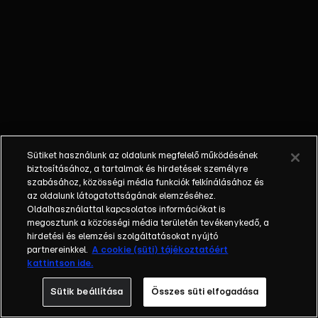
őket. Mély
barátság
szövődött köztük,
amely kiállta az
idő próbáját, és
nagyralátó álmok
szülője lett. Az
azóta eltelt évek
során megélték a
Sütiket használunk az oldalunk megfelelő működésének
siker és a bukás
biztosításához, a tartalmak és hirdetések személyre
sokféle szintjét.
szabásához, közösségi média funkciók felkínálásához és
az oldalunk látogatottságának elemzéséhez.
Karriert építettek,
Oldalhasználattal kapcsolatos információkat is
családot
megosztunk a közösségi média területén tevékenykedő, a
alapítottak,
hirdetési és elemzési szolgáltatásokat nyújtó
gyermekeik
partnereinkkel.
A cookie (süti) tájékoztatóért
kattintson ide.
születtek,
elváltak.
Sütik beállítása
Összes süti elfogadása
Néhányuk nem is