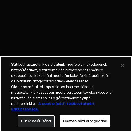
őket. Mély
barátság
szövődött köztük,
amely kiállta az
idő próbáját, és
nagyralátó álmok
szülője lett. Az
azóta eltelt évek
során megélték a
Sütiket használunk az oldalunk megfelelő működésének
siker és a bukás
biztosításához, a tartalmak és hirdetések személyre
sokféle szintjét.
szabásához, közösségi média funkciók felkínálásához és
az oldalunk látogatottságának elemzéséhez.
Karriert építettek,
Oldalhasználattal kapcsolatos információkat is
családot
megosztunk a közösségi média területén tevékenykedő, a
alapítottak,
hirdetési és elemzési szolgáltatásokat nyújtó
gyermekeik
partnereinkkel.
A cookie (süti) tájékoztatóért
kattintson ide.
születtek,
elváltak.
Sütik beállítása
Összes süti elfogadása
Néhányuk nem is