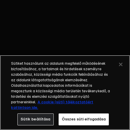
őket. Mély
barátság
szövődött köztük,
amely kiállta az
idő próbáját, és
nagyralátó álmok
szülője lett. Az
azóta eltelt évek
során megélték a
Sütiket használunk az oldalunk megfelelő működésének
siker és a bukás
biztosításához, a tartalmak és hirdetések személyre
sokféle szintjét.
szabásához, közösségi média funkciók felkínálásához és
az oldalunk látogatottságának elemzéséhez.
Karriert építettek,
Oldalhasználattal kapcsolatos információkat is
családot
megosztunk a közösségi média területén tevékenykedő, a
alapítottak,
hirdetési és elemzési szolgáltatásokat nyújtó
gyermekeik
partnereinkkel.
A cookie (süti) tájékoztatóért
kattintson ide.
születtek,
elváltak.
Sütik beállítása
Összes süti elfogadása
Néhányuk nem is