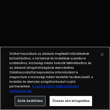
őket. Mély
barátság
szövődött köztük,
amely kiállta az
idő próbáját, és
nagyralátó álmok
szülője lett. Az
azóta eltelt évek
során megélték a
Sütiket használunk az oldalunk megfelelő működésének
siker és a bukás
biztosításához, a tartalmak és hirdetések személyre
sokféle szintjét.
szabásához, közösségi média funkciók felkínálásához és
az oldalunk látogatottságának elemzéséhez.
Karriert építettek,
Oldalhasználattal kapcsolatos információkat is
családot
megosztunk a közösségi média területén tevékenykedő, a
alapítottak,
hirdetési és elemzési szolgáltatásokat nyújtó
gyermekeik
partnereinkkel.
A cookie (süti) tájékoztatóért
kattintson ide.
születtek,
elváltak.
Sütik beállítása
Összes süti elfogadása
Néhányuk nem is