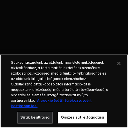
őket. Mély
barátság
szövődött köztük,
amely kiállta az
idő próbáját, és
nagyralátó álmok
szülője lett. Az
azóta eltelt évek
során megélték a
Sütiket használunk az oldalunk megfelelő működésének
siker és a bukás
biztosításához, a tartalmak és hirdetések személyre
sokféle szintjét.
szabásához, közösségi média funkciók felkínálásához és
az oldalunk látogatottságának elemzéséhez.
Karriert építettek,
Oldalhasználattal kapcsolatos információkat is
családot
megosztunk a közösségi média területén tevékenykedő, a
alapítottak,
hirdetési és elemzési szolgáltatásokat nyújtó
gyermekeik
partnereinkkel.
A cookie (süti) tájékoztatóért
kattintson ide.
születtek,
elváltak.
Sütik beállítása
Összes süti elfogadása
Néhányuk nem is