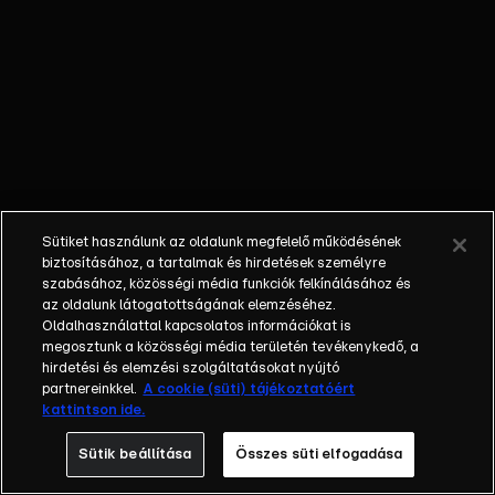
őket. Mély
barátság
szövődött köztük,
amely kiállta az
idő próbáját, és
nagyralátó álmok
szülője lett. Az
azóta eltelt évek
során megélték a
Sütiket használunk az oldalunk megfelelő működésének
siker és a bukás
biztosításához, a tartalmak és hirdetések személyre
sokféle szintjét.
szabásához, közösségi média funkciók felkínálásához és
az oldalunk látogatottságának elemzéséhez.
Karriert építettek,
Oldalhasználattal kapcsolatos információkat is
családot
megosztunk a közösségi média területén tevékenykedő, a
alapítottak,
hirdetési és elemzési szolgáltatásokat nyújtó
gyermekeik
partnereinkkel.
A cookie (süti) tájékoztatóért
kattintson ide.
születtek,
elváltak.
Sütik beállítása
Összes süti elfogadása
Néhányuk nem is