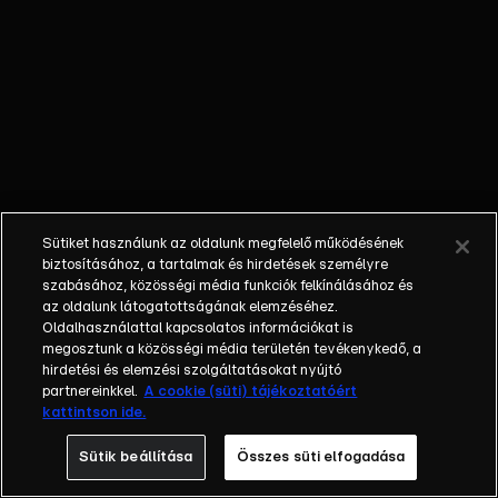
őket. Mély
barátság
szövődött köztük,
amely kiállta az
idő próbáját, és
nagyralátó álmok
szülője lett. Az
azóta eltelt évek
során megélték a
Sütiket használunk az oldalunk megfelelő működésének
siker és a bukás
biztosításához, a tartalmak és hirdetések személyre
sokféle szintjét.
szabásához, közösségi média funkciók felkínálásához és
az oldalunk látogatottságának elemzéséhez.
Karriert építettek,
Oldalhasználattal kapcsolatos információkat is
családot
megosztunk a közösségi média területén tevékenykedő, a
alapítottak,
hirdetési és elemzési szolgáltatásokat nyújtó
gyermekeik
partnereinkkel.
A cookie (süti) tájékoztatóért
kattintson ide.
születtek,
elváltak.
Sütik beállítása
Összes süti elfogadása
Néhányuk nem is