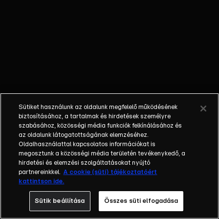
őket. Mély
barátság
szövődött köztük,
amely kiállta az
idő próbáját, és
nagyralátó álmok
szülője lett. Az
azóta eltelt évek
során megélték a
Sütiket használunk az oldalunk megfelelő működésének
siker és a bukás
biztosításához, a tartalmak és hirdetések személyre
sokféle szintjét.
szabásához, közösségi média funkciók felkínálásához és
az oldalunk látogatottságának elemzéséhez.
Karriert építettek,
Oldalhasználattal kapcsolatos információkat is
családot
megosztunk a közösségi média területén tevékenykedő, a
alapítottak,
hirdetési és elemzési szolgáltatásokat nyújtó
gyermekeik
partnereinkkel.
A cookie (süti) tájékoztatóért
kattintson ide.
születtek,
elváltak.
Sütik beállítása
Összes süti elfogadása
Néhányuk nem is