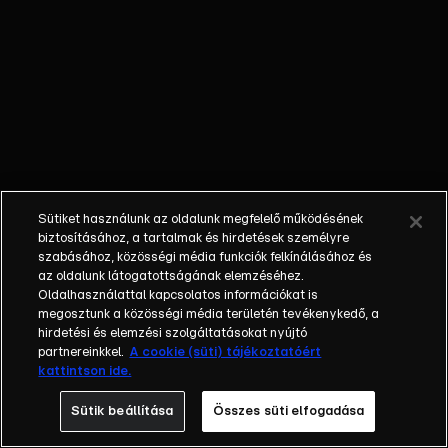
őket. Mély
barátság
szövődött köztük,
amely kiállta az
idő próbáját, és
nagyralátó álmok
szülője lett. Az
azóta eltelt évek
során megélték a
Sütiket használunk az oldalunk megfelelő működésének
siker és a bukás
biztosításához, a tartalmak és hirdetések személyre
sokféle szintjét.
szabásához, közösségi média funkciók felkínálásához és
az oldalunk látogatottságának elemzéséhez.
Karriert építettek,
Oldalhasználattal kapcsolatos információkat is
családot
megosztunk a közösségi média területén tevékenykedő, a
alapítottak,
hirdetési és elemzési szolgáltatásokat nyújtó
gyermekeik
partnereinkkel.
A cookie (süti) tájékoztatóért
kattintson ide.
születtek,
elváltak.
Sütik beállítása
Összes süti elfogadása
Néhányuk nem is