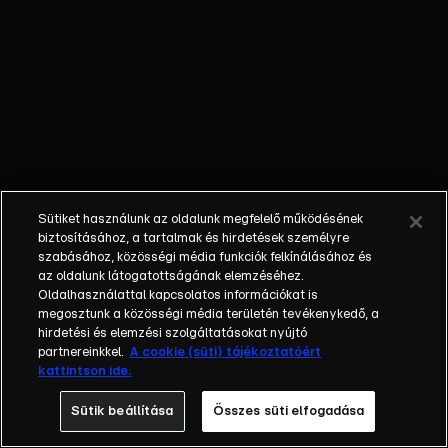
őket. Mély
barátság
szövődött köztük,
amely kiállta az
idő próbáját, és
nagyralátó álmok
szülője lett. Az
azóta eltelt évek
során megélték a
Sütiket használunk az oldalunk megfelelő működésének
siker és a bukás
biztosításához, a tartalmak és hirdetések személyre
sokféle szintjét.
szabásához, közösségi média funkciók felkínálásához és
az oldalunk látogatottságának elemzéséhez.
Karriert építettek,
Oldalhasználattal kapcsolatos információkat is
családot
megosztunk a közösségi média területén tevékenykedő, a
alapítottak,
hirdetési és elemzési szolgáltatásokat nyújtó
gyermekeik
partnereinkkel.
A cookie (süti) tájékoztatóért
kattintson ide.
születtek,
elváltak.
Sütik beállítása
Összes süti elfogadása
Néhányuk nem is