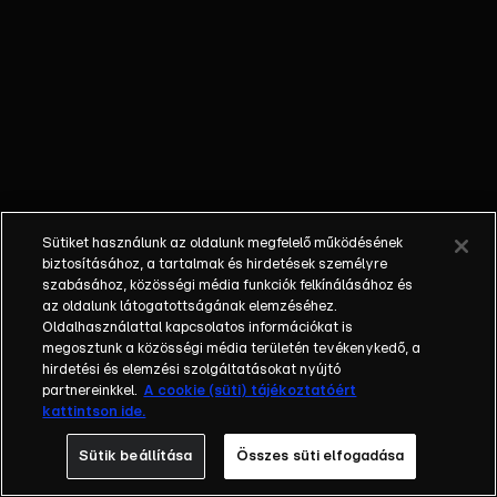
őket. Mély
barátság
szövődött köztük,
amely kiállta az
idő próbáját, és
nagyralátó álmok
szülője lett. Az
azóta eltelt évek
során megélték a
Sütiket használunk az oldalunk megfelelő működésének
siker és a bukás
biztosításához, a tartalmak és hirdetések személyre
sokféle szintjét.
szabásához, közösségi média funkciók felkínálásához és
az oldalunk látogatottságának elemzéséhez.
Karriert építettek,
Oldalhasználattal kapcsolatos információkat is
családot
megosztunk a közösségi média területén tevékenykedő, a
alapítottak,
hirdetési és elemzési szolgáltatásokat nyújtó
gyermekeik
partnereinkkel.
A cookie (süti) tájékoztatóért
kattintson ide.
születtek,
elváltak.
Sütik beállítása
Összes süti elfogadása
Néhányuk nem is