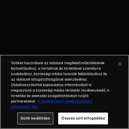
őket. Mély
barátság
szövődött köztük,
amely kiállta az
idő próbáját, és
nagyralátó álmok
szülője lett. Az
azóta eltelt évek
során megélték a
Sütiket használunk az oldalunk megfelelő működésének
siker és a bukás
biztosításához, a tartalmak és hirdetések személyre
sokféle szintjét.
szabásához, közösségi média funkciók felkínálásához és
az oldalunk látogatottságának elemzéséhez.
Karriert építettek,
Oldalhasználattal kapcsolatos információkat is
családot
megosztunk a közösségi média területén tevékenykedő, a
alapítottak,
hirdetési és elemzési szolgáltatásokat nyújtó
gyermekeik
partnereinkkel.
A cookie (süti) tájékoztatóért
kattintson ide.
születtek,
elváltak.
Sütik beállítása
Összes süti elfogadása
Néhányuk nem is