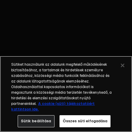
őket. Mély
barátság
szövődött köztük,
amely kiállta az
idő próbáját, és
nagyralátó álmok
szülője lett. Az
azóta eltelt évek
során megélték a
Sütiket használunk az oldalunk megfelelő működésének
siker és a bukás
biztosításához, a tartalmak és hirdetések személyre
sokféle szintjét.
szabásához, közösségi média funkciók felkínálásához és
az oldalunk látogatottságának elemzéséhez.
Karriert építettek,
Oldalhasználattal kapcsolatos információkat is
családot
megosztunk a közösségi média területén tevékenykedő, a
alapítottak,
hirdetési és elemzési szolgáltatásokat nyújtó
gyermekeik
partnereinkkel.
A cookie (süti) tájékoztatóért
kattintson ide.
születtek,
elváltak.
Sütik beállítása
Összes süti elfogadása
Néhányuk nem is