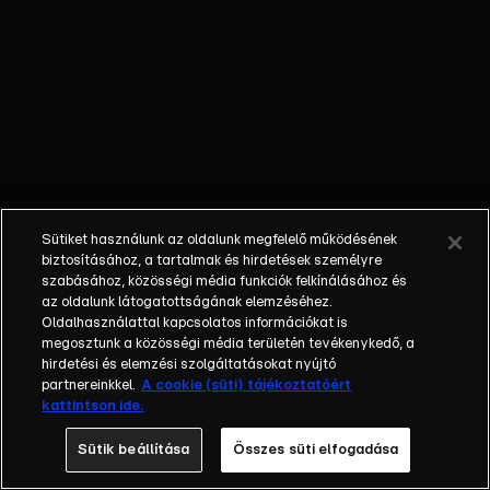
őket. Mély
barátság
szövődött köztük,
amely kiállta az
idő próbáját, és
nagyralátó álmok
szülője lett. Az
azóta eltelt évek
során megélték a
Sütiket használunk az oldalunk megfelelő működésének
siker és a bukás
biztosításához, a tartalmak és hirdetések személyre
sokféle szintjét.
szabásához, közösségi média funkciók felkínálásához és
az oldalunk látogatottságának elemzéséhez.
Karriert építettek,
Oldalhasználattal kapcsolatos információkat is
családot
megosztunk a közösségi média területén tevékenykedő, a
alapítottak,
hirdetési és elemzési szolgáltatásokat nyújtó
gyermekeik
partnereinkkel.
A cookie (süti) tájékoztatóért
kattintson ide.
születtek,
elváltak.
Sütik beállítása
Összes süti elfogadása
Néhányuk nem is