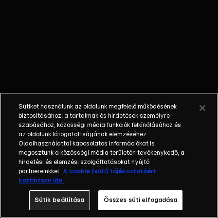
őket. Mély
barátság
szövődött köztük,
amely kiállta az
idő próbáját, és
nagyralátó álmok
szülője lett. Az
azóta eltelt évek
során megélték a
Sütiket használunk az oldalunk megfelelő működésének
siker és a bukás
biztosításához, a tartalmak és hirdetések személyre
sokféle szintjét.
szabásához, közösségi média funkciók felkínálásához és
az oldalunk látogatottságának elemzéséhez.
Karriert építettek,
Oldalhasználattal kapcsolatos információkat is
családot
megosztunk a közösségi média területén tevékenykedő, a
alapítottak,
hirdetési és elemzési szolgáltatásokat nyújtó
gyermekeik
partnereinkkel.
A cookie (süti) tájékoztatóért
kattintson ide.
születtek,
elváltak.
Sütik beállítása
Összes süti elfogadása
Néhányuk nem is