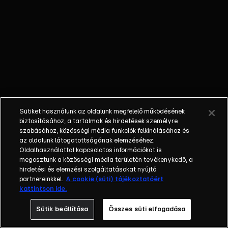
őket. Mély
barátság
szövődött köztük,
amely kiállta az
idő próbáját, és
nagyralátó álmok
szülője lett. Az
azóta eltelt évek
során megélték a
Sütiket használunk az oldalunk megfelelő működésének
siker és a bukás
biztosításához, a tartalmak és hirdetések személyre
sokféle szintjét.
szabásához, közösségi média funkciók felkínálásához és
az oldalunk látogatottságának elemzéséhez.
Karriert építettek,
Oldalhasználattal kapcsolatos információkat is
családot
megosztunk a közösségi média területén tevékenykedő, a
alapítottak,
hirdetési és elemzési szolgáltatásokat nyújtó
gyermekeik
partnereinkkel.
A cookie (süti) tájékoztatóért
kattintson ide.
születtek,
elváltak.
Sütik beállítása
Összes süti elfogadása
Néhányuk nem is