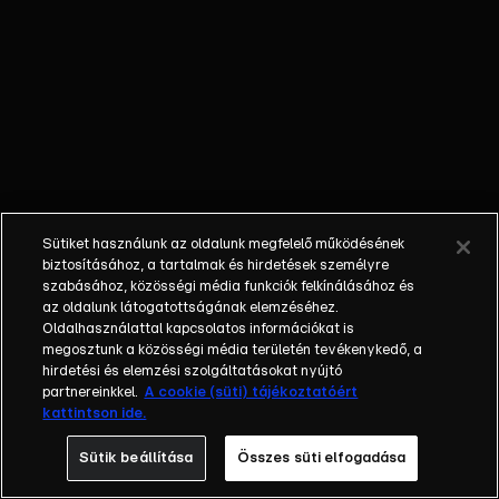
őket. Mély
barátság
szövődött köztük,
amely kiállta az
idő próbáját, és
nagyralátó álmok
szülője lett. Az
azóta eltelt évek
során megélték a
Sütiket használunk az oldalunk megfelelő működésének
siker és a bukás
biztosításához, a tartalmak és hirdetések személyre
sokféle szintjét.
szabásához, közösségi média funkciók felkínálásához és
az oldalunk látogatottságának elemzéséhez.
Karriert építettek,
Oldalhasználattal kapcsolatos információkat is
családot
megosztunk a közösségi média területén tevékenykedő, a
alapítottak,
hirdetési és elemzési szolgáltatásokat nyújtó
gyermekeik
partnereinkkel.
A cookie (süti) tájékoztatóért
kattintson ide.
születtek,
elváltak.
Sütik beállítása
Összes süti elfogadása
Néhányuk nem is