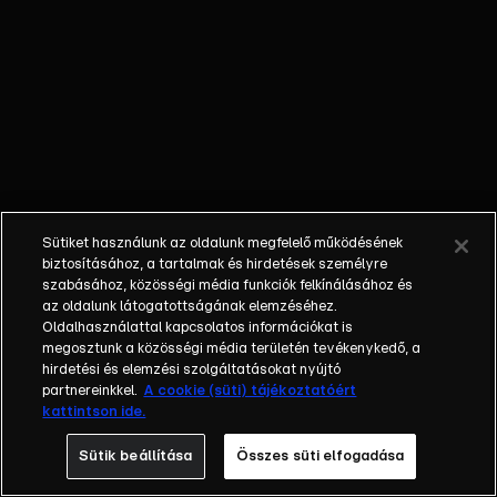
őket. Mély
barátság
szövődött köztük,
amely kiállta az
idő próbáját, és
nagyralátó álmok
szülője lett. Az
azóta eltelt évek
során megélték a
Sütiket használunk az oldalunk megfelelő működésének
siker és a bukás
biztosításához, a tartalmak és hirdetések személyre
sokféle szintjét.
szabásához, közösségi média funkciók felkínálásához és
az oldalunk látogatottságának elemzéséhez.
Karriert építettek,
Oldalhasználattal kapcsolatos információkat is
családot
megosztunk a közösségi média területén tevékenykedő, a
alapítottak,
hirdetési és elemzési szolgáltatásokat nyújtó
gyermekeik
partnereinkkel.
A cookie (süti) tájékoztatóért
kattintson ide.
születtek,
elváltak.
Sütik beállítása
Összes süti elfogadása
Néhányuk nem is