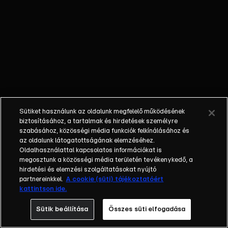
őket. Mély
barátság
szövődött köztük,
amely kiállta az
idő próbáját, és
nagyralátó álmok
szülője lett. Az
azóta eltelt évek
során megélték a
Sütiket használunk az oldalunk megfelelő működésének
siker és a bukás
biztosításához, a tartalmak és hirdetések személyre
sokféle szintjét.
szabásához, közösségi média funkciók felkínálásához és
az oldalunk látogatottságának elemzéséhez.
Karriert építettek,
Oldalhasználattal kapcsolatos információkat is
családot
megosztunk a közösségi média területén tevékenykedő, a
alapítottak,
hirdetési és elemzési szolgáltatásokat nyújtó
gyermekeik
partnereinkkel.
A cookie (süti) tájékoztatóért
kattintson ide.
születtek,
elváltak.
Sütik beállítása
Összes süti elfogadása
Néhányuk nem is