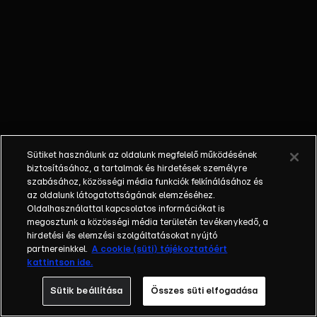
őket. Mély
barátság
szövődött köztük,
amely kiállta az
idő próbáját, és
nagyralátó álmok
szülője lett. Az
azóta eltelt évek
során megélték a
Sütiket használunk az oldalunk megfelelő működésének
siker és a bukás
biztosításához, a tartalmak és hirdetések személyre
sokféle szintjét.
szabásához, közösségi média funkciók felkínálásához és
az oldalunk látogatottságának elemzéséhez.
Karriert építettek,
Oldalhasználattal kapcsolatos információkat is
családot
megosztunk a közösségi média területén tevékenykedő, a
alapítottak,
hirdetési és elemzési szolgáltatásokat nyújtó
gyermekeik
partnereinkkel.
A cookie (süti) tájékoztatóért
kattintson ide.
születtek,
elváltak.
Sütik beállítása
Összes süti elfogadása
Néhányuk nem is