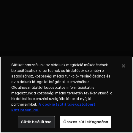
őket. Mély
barátság
szövődött köztük,
amely kiállta az
idő próbáját, és
nagyralátó álmok
szülője lett. Az
azóta eltelt évek
során megélték a
Sütiket használunk az oldalunk megfelelő működésének
siker és a bukás
biztosításához, a tartalmak és hirdetések személyre
sokféle szintjét.
szabásához, közösségi média funkciók felkínálásához és
az oldalunk látogatottságának elemzéséhez.
Karriert építettek,
Oldalhasználattal kapcsolatos információkat is
családot
megosztunk a közösségi média területén tevékenykedő, a
alapítottak,
hirdetési és elemzési szolgáltatásokat nyújtó
gyermekeik
partnereinkkel.
A cookie (süti) tájékoztatóért
kattintson ide.
születtek,
elváltak.
Sütik beállítása
Összes süti elfogadása
Néhányuk nem is