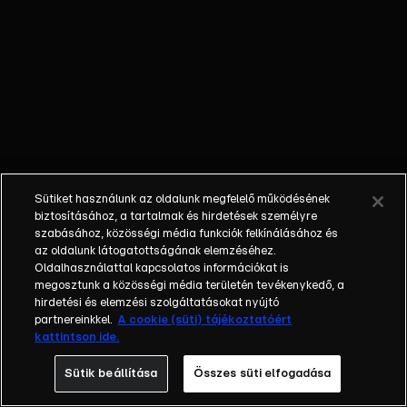
őket. Mély
barátság
szövődött köztük,
amely kiállta az
idő próbáját, és
nagyralátó álmok
szülője lett. Az
azóta eltelt évek
során megélték a
Sütiket használunk az oldalunk megfelelő működésének
siker és a bukás
biztosításához, a tartalmak és hirdetések személyre
sokféle szintjét.
szabásához, közösségi média funkciók felkínálásához és
az oldalunk látogatottságának elemzéséhez.
Karriert építettek,
Oldalhasználattal kapcsolatos információkat is
családot
megosztunk a közösségi média területén tevékenykedő, a
alapítottak,
hirdetési és elemzési szolgáltatásokat nyújtó
gyermekeik
partnereinkkel.
A cookie (süti) tájékoztatóért
kattintson ide.
születtek,
elváltak.
Sütik beállítása
Összes süti elfogadása
Néhányuk nem is