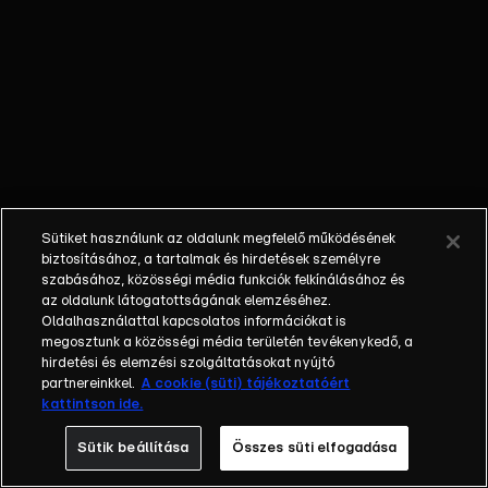
őket. Mély
barátság
szövődött köztük,
amely kiállta az
idő próbáját, és
nagyralátó álmok
szülője lett. Az
azóta eltelt évek
során megélték a
Sütiket használunk az oldalunk megfelelő működésének
siker és a bukás
biztosításához, a tartalmak és hirdetések személyre
sokféle szintjét.
szabásához, közösségi média funkciók felkínálásához és
az oldalunk látogatottságának elemzéséhez.
Karriert építettek,
Oldalhasználattal kapcsolatos információkat is
családot
megosztunk a közösségi média területén tevékenykedő, a
alapítottak,
hirdetési és elemzési szolgáltatásokat nyújtó
gyermekeik
partnereinkkel.
A cookie (süti) tájékoztatóért
kattintson ide.
születtek,
elváltak.
Sütik beállítása
Összes süti elfogadása
Néhányuk nem is