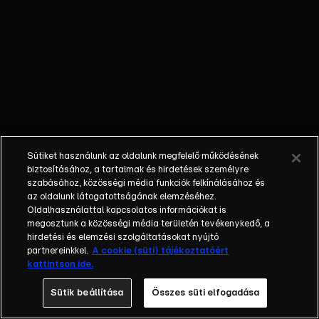
őket. Mély
barátság
szövődött köztük,
amely kiállta az
idő próbáját, és
nagyralátó álmok
szülője lett. Az
azóta eltelt évek
során megélték a
Sütiket használunk az oldalunk megfelelő működésének
siker és a bukás
biztosításához, a tartalmak és hirdetések személyre
sokféle szintjét.
szabásához, közösségi média funkciók felkínálásához és
az oldalunk látogatottságának elemzéséhez.
Karriert építettek,
Oldalhasználattal kapcsolatos információkat is
családot
megosztunk a közösségi média területén tevékenykedő, a
alapítottak,
hirdetési és elemzési szolgáltatásokat nyújtó
gyermekeik
partnereinkkel.
A cookie (süti) tájékoztatóért
kattintson ide.
születtek,
elváltak.
Sütik beállítása
Összes süti elfogadása
Néhányuk nem is