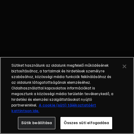
őket. Mély
barátság
szövődött köztük,
amely kiállta az
idő próbáját, és
nagyralátó álmok
szülője lett. Az
azóta eltelt évek
során megélték a
Sütiket használunk az oldalunk megfelelő működésének
siker és a bukás
biztosításához, a tartalmak és hirdetések személyre
sokféle szintjét.
szabásához, közösségi média funkciók felkínálásához és
az oldalunk látogatottságának elemzéséhez.
Karriert építettek,
Oldalhasználattal kapcsolatos információkat is
családot
megosztunk a közösségi média területén tevékenykedő, a
alapítottak,
hirdetési és elemzési szolgáltatásokat nyújtó
gyermekeik
partnereinkkel.
A cookie (süti) tájékoztatóért
kattintson ide.
születtek,
elváltak.
Sütik beállítása
Összes süti elfogadása
Néhányuk nem is