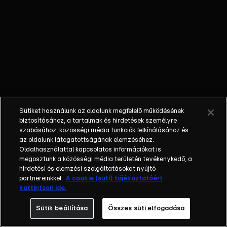
őket. Mély
barátság
szövődött köztük,
amely kiállta az
idő próbáját, és
nagyralátó álmok
szülője lett. Az
azóta eltelt évek
során megélték a
Sütiket használunk az oldalunk megfelelő működésének
siker és a bukás
biztosításához, a tartalmak és hirdetések személyre
sokféle szintjét.
szabásához, közösségi média funkciók felkínálásához és
az oldalunk látogatottságának elemzéséhez.
Karriert építettek,
Oldalhasználattal kapcsolatos információkat is
családot
megosztunk a közösségi média területén tevékenykedő, a
alapítottak,
hirdetési és elemzési szolgáltatásokat nyújtó
gyermekeik
partnereinkkel.
A cookie (süti) tájékoztatóért
kattintson ide.
születtek,
elváltak.
Sütik beállítása
Összes süti elfogadása
Néhányuk nem is