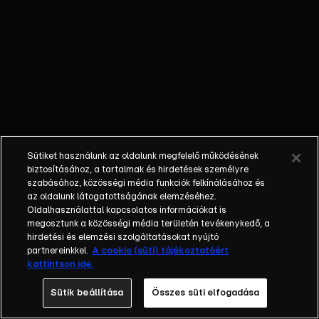
őket. Mély
barátság
szövődött köztük,
amely kiállta az
idő próbáját, és
nagyralátó álmok
szülője lett. Az
azóta eltelt évek
során megélték a
Sütiket használunk az oldalunk megfelelő működésének
siker és a bukás
biztosításához, a tartalmak és hirdetések személyre
sokféle szintjét.
szabásához, közösségi média funkciók felkínálásához és
az oldalunk látogatottságának elemzéséhez.
Karriert építettek,
Oldalhasználattal kapcsolatos információkat is
családot
megosztunk a közösségi média területén tevékenykedő, a
alapítottak,
hirdetési és elemzési szolgáltatásokat nyújtó
gyermekeik
partnereinkkel.
A cookie (süti) tájékoztatóért
kattintson ide.
születtek,
elváltak.
Sütik beállítása
Összes süti elfogadása
Néhányuk nem is