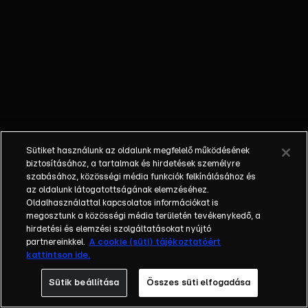
őket. Mély
barátság
szövődött köztük,
amely kiállta az
idő próbáját, és
nagyralátó álmok
szülője lett. Az
azóta eltelt évek
során megélték a
Sütiket használunk az oldalunk megfelelő működésének
siker és a bukás
biztosításához, a tartalmak és hirdetések személyre
sokféle szintjét.
szabásához, közösségi média funkciók felkínálásához és
az oldalunk látogatottságának elemzéséhez.
Karriert építettek,
Oldalhasználattal kapcsolatos információkat is
családot
megosztunk a közösségi média területén tevékenykedő, a
alapítottak,
hirdetési és elemzési szolgáltatásokat nyújtó
gyermekeik
partnereinkkel.
A cookie (süti) tájékoztatóért
kattintson ide.
születtek,
elváltak.
Sütik beállítása
Összes süti elfogadása
Néhányuk nem is