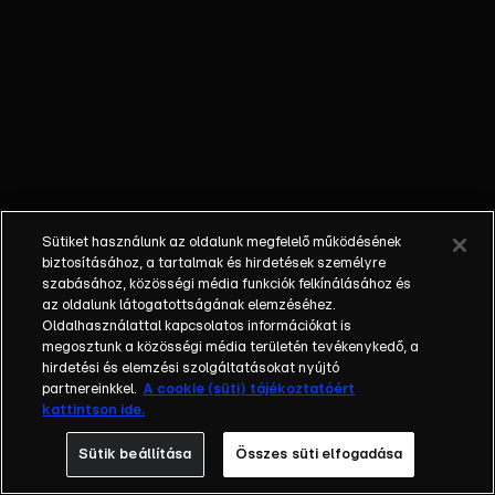
őket. Mély
barátság
szövődött köztük,
amely kiállta az
idő próbáját, és
nagyralátó álmok
szülője lett. Az
azóta eltelt évek
során megélték a
Sütiket használunk az oldalunk megfelelő működésének
siker és a bukás
biztosításához, a tartalmak és hirdetések személyre
sokféle szintjét.
szabásához, közösségi média funkciók felkínálásához és
az oldalunk látogatottságának elemzéséhez.
Karriert építettek,
Oldalhasználattal kapcsolatos információkat is
családot
megosztunk a közösségi média területén tevékenykedő, a
alapítottak,
hirdetési és elemzési szolgáltatásokat nyújtó
gyermekeik
partnereinkkel.
A cookie (süti) tájékoztatóért
kattintson ide.
születtek,
elváltak.
Sütik beállítása
Összes süti elfogadása
Néhányuk nem is