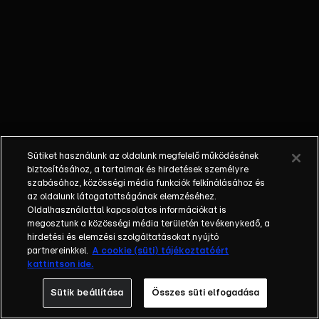
őket. Mély
barátság
szövődött köztük,
amely kiállta az
idő próbáját, és
nagyralátó álmok
szülője lett. Az
azóta eltelt évek
során megélték a
Sütiket használunk az oldalunk megfelelő működésének
siker és a bukás
biztosításához, a tartalmak és hirdetések személyre
sokféle szintjét.
szabásához, közösségi média funkciók felkínálásához és
az oldalunk látogatottságának elemzéséhez.
Karriert építettek,
Oldalhasználattal kapcsolatos információkat is
családot
megosztunk a közösségi média területén tevékenykedő, a
alapítottak,
hirdetési és elemzési szolgáltatásokat nyújtó
gyermekeik
partnereinkkel.
A cookie (süti) tájékoztatóért
kattintson ide.
születtek,
elváltak.
Sütik beállítása
Összes süti elfogadása
Néhányuk nem is