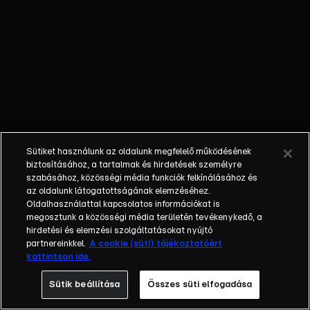
őket. Mély
barátság
szövődött köztük,
amely kiállta az
idő próbáját, és
nagyralátó álmok
szülője lett. Az
azóta eltelt évek
során megélték a
Sütiket használunk az oldalunk megfelelő működésének
siker és a bukás
biztosításához, a tartalmak és hirdetések személyre
sokféle szintjét.
szabásához, közösségi média funkciók felkínálásához és
az oldalunk látogatottságának elemzéséhez.
Karriert építettek,
Oldalhasználattal kapcsolatos információkat is
családot
megosztunk a közösségi média területén tevékenykedő, a
alapítottak,
hirdetési és elemzési szolgáltatásokat nyújtó
gyermekeik
partnereinkkel.
A cookie (süti) tájékoztatóért
kattintson ide.
születtek,
elváltak.
Sütik beállítása
Összes süti elfogadása
Néhányuk nem is