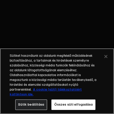
őket. Mély
barátság
szövődött köztük,
amely kiállta az
idő próbáját, és
nagyralátó álmok
szülője lett. Az
azóta eltelt évek
során megélték a
Sütiket használunk az oldalunk megfelelő működésének
siker és a bukás
biztosításához, a tartalmak és hirdetések személyre
sokféle szintjét.
szabásához, közösségi média funkciók felkínálásához és
az oldalunk látogatottságának elemzéséhez.
Karriert építettek,
Oldalhasználattal kapcsolatos információkat is
családot
megosztunk a közösségi média területén tevékenykedő, a
alapítottak,
hirdetési és elemzési szolgáltatásokat nyújtó
gyermekeik
partnereinkkel.
A cookie (süti) tájékoztatóért
kattintson ide.
születtek,
elváltak.
Sütik beállítása
Összes süti elfogadása
Néhányuk nem is