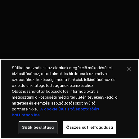
őket. Mély
barátság
szövődött köztük,
amely kiállta az
idő próbáját, és
nagyralátó álmok
szülője lett. Az
azóta eltelt évek
során megélték a
Sütiket használunk az oldalunk megfelelő működésének
siker és a bukás
biztosításához, a tartalmak és hirdetések személyre
sokféle szintjét.
szabásához, közösségi média funkciók felkínálásához és
az oldalunk látogatottságának elemzéséhez.
Karriert építettek,
Oldalhasználattal kapcsolatos információkat is
családot
megosztunk a közösségi média területén tevékenykedő, a
alapítottak,
hirdetési és elemzési szolgáltatásokat nyújtó
gyermekeik
partnereinkkel.
A cookie (süti) tájékoztatóért
kattintson ide.
születtek,
elváltak.
Sütik beállítása
Összes süti elfogadása
Néhányuk nem is