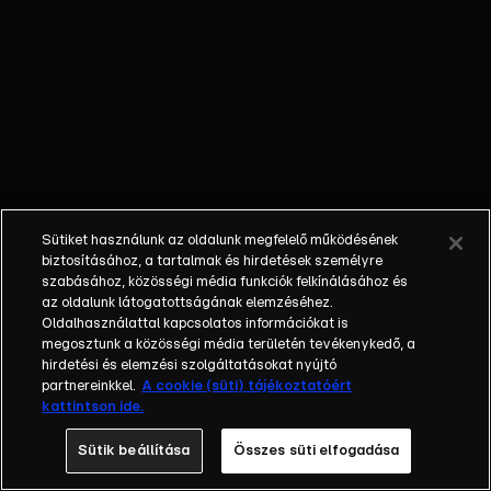
őket. Mély
barátság
szövődött köztük,
amely kiállta az
idő próbáját, és
nagyralátó álmok
szülője lett. Az
azóta eltelt évek
során megélték a
Sütiket használunk az oldalunk megfelelő működésének
siker és a bukás
biztosításához, a tartalmak és hirdetések személyre
sokféle szintjét.
szabásához, közösségi média funkciók felkínálásához és
az oldalunk látogatottságának elemzéséhez.
Karriert építettek,
Oldalhasználattal kapcsolatos információkat is
családot
megosztunk a közösségi média területén tevékenykedő, a
alapítottak,
hirdetési és elemzési szolgáltatásokat nyújtó
gyermekeik
partnereinkkel.
A cookie (süti) tájékoztatóért
kattintson ide.
születtek,
elváltak.
Sütik beállítása
Összes süti elfogadása
Néhányuk nem is