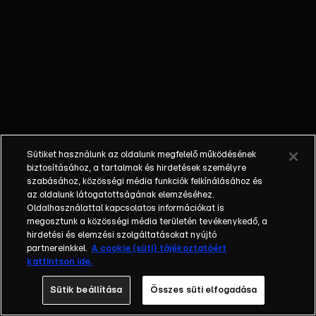
őket. Mély
barátság
szövődött köztük,
amely kiállta az
idő próbáját, és
nagyralátó álmok
szülője lett. Az
azóta eltelt évek
során megélték a
Sütiket használunk az oldalunk megfelelő működésének
siker és a bukás
biztosításához, a tartalmak és hirdetések személyre
sokféle szintjét.
szabásához, közösségi média funkciók felkínálásához és
az oldalunk látogatottságának elemzéséhez.
Karriert építettek,
Oldalhasználattal kapcsolatos információkat is
családot
megosztunk a közösségi média területén tevékenykedő, a
alapítottak,
hirdetési és elemzési szolgáltatásokat nyújtó
gyermekeik
partnereinkkel.
A cookie (süti) tájékoztatóért
kattintson ide.
születtek,
elváltak.
Sütik beállítása
Összes süti elfogadása
Néhányuk nem is