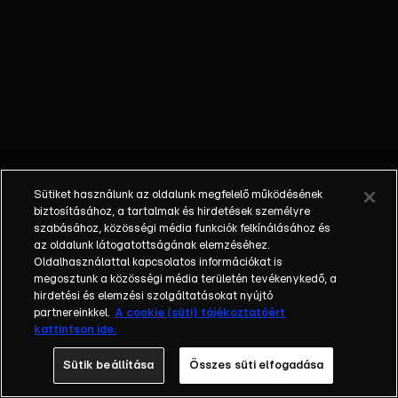
őket. Mély
barátság
szövődött köztük,
amely kiállta az
idő próbáját, és
nagyralátó álmok
szülője lett. Az
azóta eltelt évek
során megélték a
Sütiket használunk az oldalunk megfelelő működésének
siker és a bukás
biztosításához, a tartalmak és hirdetések személyre
sokféle szintjét.
szabásához, közösségi média funkciók felkínálásához és
az oldalunk látogatottságának elemzéséhez.
Karriert építettek,
Oldalhasználattal kapcsolatos információkat is
családot
megosztunk a közösségi média területén tevékenykedő, a
alapítottak,
hirdetési és elemzési szolgáltatásokat nyújtó
gyermekeik
partnereinkkel.
A cookie (süti) tájékoztatóért
kattintson ide.
születtek,
elváltak.
Sütik beállítása
Összes süti elfogadása
Néhányuk nem is