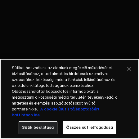
őket. Mély
barátság
szövődött köztük,
amely kiállta az
idő próbáját, és
nagyralátó álmok
szülője lett. Az
azóta eltelt évek
során megélték a
Sütiket használunk az oldalunk megfelelő működésének
siker és a bukás
biztosításához, a tartalmak és hirdetések személyre
sokféle szintjét.
szabásához, közösségi média funkciók felkínálásához és
az oldalunk látogatottságának elemzéséhez.
Karriert építettek,
Oldalhasználattal kapcsolatos információkat is
családot
megosztunk a közösségi média területén tevékenykedő, a
alapítottak,
hirdetési és elemzési szolgáltatásokat nyújtó
gyermekeik
partnereinkkel.
A cookie (süti) tájékoztatóért
kattintson ide.
születtek,
elváltak.
Sütik beállítása
Összes süti elfogadása
Néhányuk nem is